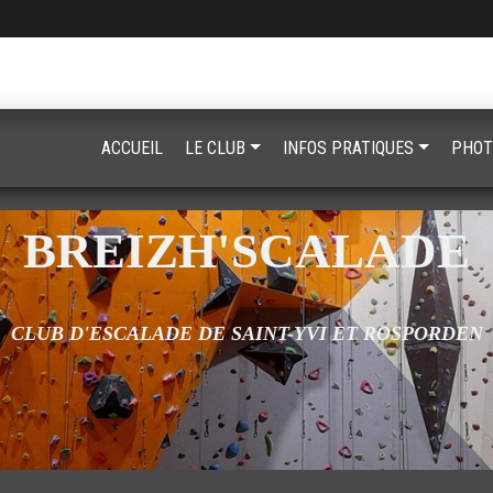
ACCUEIL
LE CLUB
INFOS PRATIQUES
PHOT
BREIZH'SCALADE
CLUB D'ESCALADE DE SAINT-YVI ET ROSPORDEN