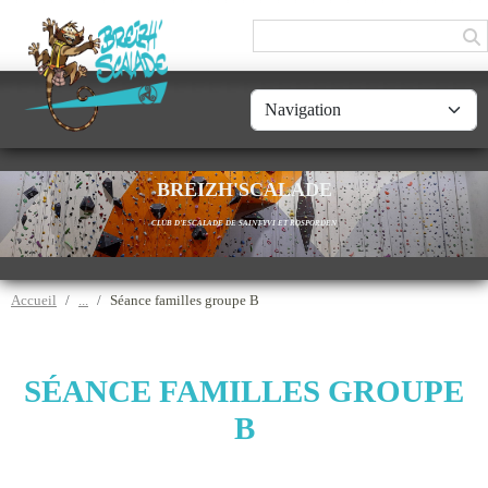
Panneau de gestion des cookies
BREIZH'SCALADE
CLUB D'ESCALADE DE SAINT-YVI ET ROSPORDEN
Accueil
Séance familles groupe B
SÉANCE FAMILLES GROUPE
B