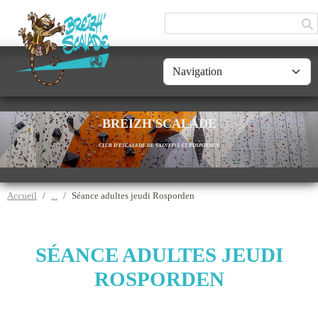
Panneau de gestion des cookies
BREIZH'SCALADE
CLUB D'ESCALADE DE SAINT-YVI ET ROSPORDEN
Accueil
Séance adultes jeudi Rosporden
SÉANCE ADULTES JEUDI
ROSPORDEN