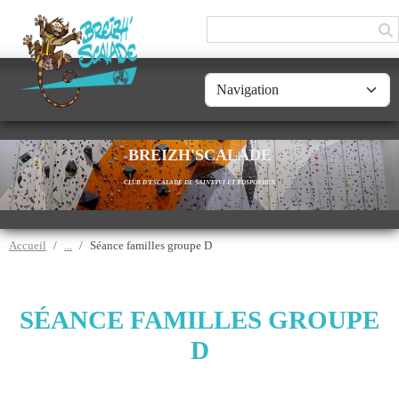
Panneau de gestion des cookies
BREIZH'SCALADE
CLUB D'ESCALADE DE SAINT-YVI ET ROSPORDEN
Accueil
Séance familles groupe D
SÉANCE FAMILLES GROUPE
D