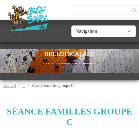
Panneau de gestion des cookies
BREIZH'SCALADE
CLUB D'ESCALADE DE SAINT-YVI ET ROSPORDEN
Accueil
Séance familles groupe C
SÉANCE FAMILLES GROUPE
C